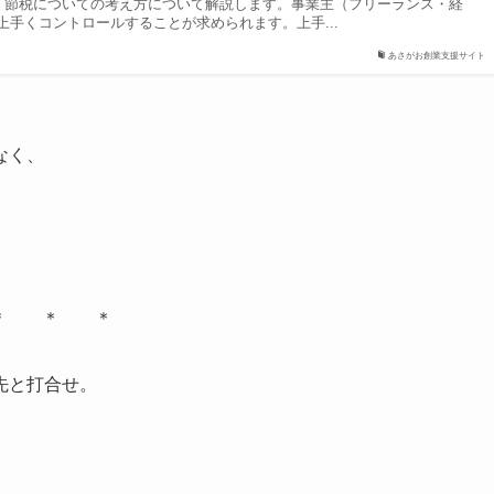
、節税についての考え方について解説します。事業主（フリーランス・経
上手くコントロールすることが求められます。上手...
あさがお創業支援サイト
なく、
＊ ＊ ＊
先と打合せ。