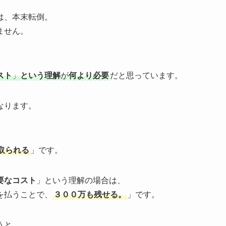
は、本末転倒。
ません。
スト
」
という理解
が
何より必要
だと思っています。
なります。
取られる
」です。
要なコスト
」という理解の場合は、
を払うことで、
３００万も残せる。
」です。
うと、