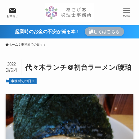
お問合せ
Menu
起業時のお金の不安が減る本！
詳しくはこちら
ホーム
事務所での日々
2022
代々木ランチ＠初台ラーメン/琥珀
3/24
事務所での日々