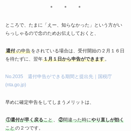
＊ ＊ ＊
ところで、たまに「えー、知らなかった」という方がい
らっしゃるので念のためお伝えしておくと、
還付
の申告
をされている場合は、受付開始の２月１６日
を待たずに、翌年
１月１日から申告ができます
。
No.2035 還付申告ができる期間と提出先｜国税庁
(nta.go.jp)
早めに確定申告をしてしまうメリットは、
①還付が早く戻る
こと
、
②
間違った時に
やり直しが効く
こと
の２つです。