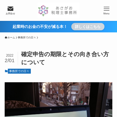
お問合せ
Menu
起業時のお金の不安が減る本！
詳しくはこちら
ホーム
事務所での日々
確定申告の期限とその向き合い方
2022
2/01
について
事務所での日々